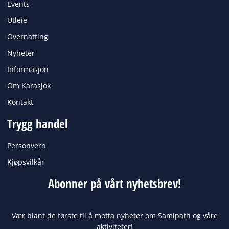
k
a
Events
m
Utleie
Overnatting
Nyheter
Informasjon
Om Karasjok
Kontakt
Trygg handel
Personvern
Kjøpsvilkår
Abonner på vårt nyhetsbrev!
Vær blant de første til å motta nyheter om Samipath og våre
aktiviteter!