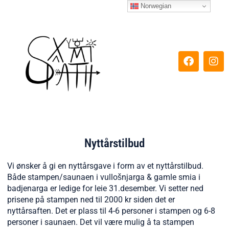
Hopp
Norwegian
rett
til
innholdet
F
I
a
n
c
s
e
t
b
a
o
g
o
r
k
a
m
Nyttårstilbud
Vi ønsker å gi en nyttårsgave i form av et nyttårstilbud.
Både stampen/saunaen i vullošnjarga & gamle smia i
badjenarga er ledige for leie 31.desember. Vi setter ned
prisene på stampen ned til 2000 kr siden det er
nyttårsaften. Det er plass til 4-6 personer i stampen og 6-8
personer i saunaen. Det vil være mulig å ta stampen