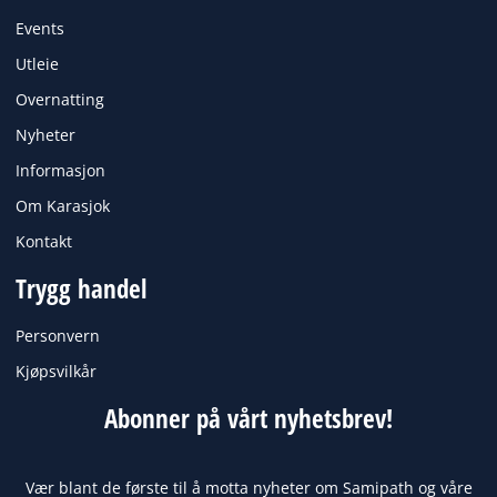
o
r
k
a
Events
m
Utleie
Overnatting
Nyheter
Informasjon
Om Karasjok
Kontakt
Trygg handel
Personvern
Kjøpsvilkår
Abonner på vårt nyhetsbrev!
Vær blant de første til å motta nyheter om Samipath og våre