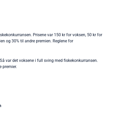
o
g
o
r
k
a
m
fiskekonkurransen. Prisene var 150 kr for voksen, 50 kr for
mien og 30% til andre premien. Reglene for
Så var det voksene i full sving med fiskekonkurransen.
e premier.
m