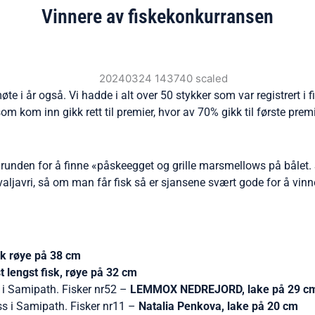
Vinnere av fiskekonkurransen
e i år også. Vi hadde i alt over 50 stykker som var registrert i 
som kom inn gikk rett til premier, hvor av 70% gikk til første pre
runden for å finne «påskeegget og grille marsmellows på bålet. 
vvaljavri, så om man får fisk så er sjansene svært gode for å vinn
sk røye på 38 cm
engst fisk, røye på 32 cm
s i Samipath. Fisker nr52 –
LEMMOX NEDREJORD, lake på 29 c
oss i Samipath. Fisker nr11 –
Natalia Penkova, lake på 20 cm