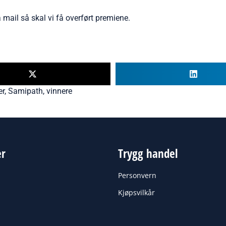
mail så skal vi få overført premiene.
er
,
Samipath
,
vinnere
er
Trygg handel
Personvern
Kjøpsvilkår