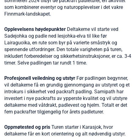
sommeren 2024 tilbyr de packraft padleturer, en aktivitet
som kombinerer eventyr og naturopplevelser i det vakre
Finnmark-landskapet.
Opplevelsens høydepunkter
Deltakerne vil starte ved
Sadejohka og padle ned Iesjohka-elva til like før
Lairaguoika, en rute som byr på varierte småstryk og
spennende utfordringer. Den totale varigheten på turen,
inkludert forberedelser og sikkerhetsinstruksjoner, er ca. 3-4
timer. Selve padlingen tar rundt 1 time.
Profesjonell veiledning og utstyr
Før padlingen begynner,
vil deltakerne få en grundig gjennomgang av utstyret og et
introkurs i sikkerhet ved packraft padling. Samipath har
investert i nye packrafts av ypperste kvalitet og vil utstyre
deltakerne med våtdrakt, padlevest og hjelm. Totalt er det
fem packrafter tilgjengelig for årets padleturer.
Oppmøtested og pris
Turen starter i Karasjok, hvor
deltakerne får en kort orientering og alt nødvendig utstyr.