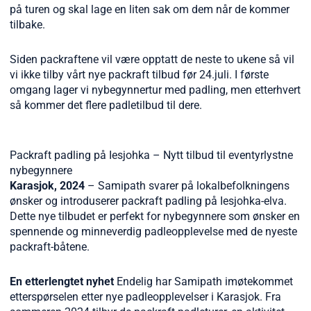
på turen og skal lage en liten sak om dem når de kommer
tilbake.
Siden packraftene vil være opptatt de neste to ukene så vil
vi ikke tilby vårt nye packraft tilbud før 24.juli. I første
omgang lager vi nybegynnertur med padling, men etterhvert
så kommer det flere padletilbud til dere.
Packraft padling på Iesjohka – Nytt tilbud til eventyrlystne
nybegynnere
Karasjok, 2024
– Samipath svarer på lokalbefolkningens
ønsker og introduserer packraft padling på Iesjohka-elva.
Dette nye tilbudet er perfekt for nybegynnere som ønsker en
spennende og minneverdig padleopplevelse med de nyeste
packraft-båtene.
En etterlengtet nyhet
Endelig har Samipath imøtekommet
etterspørselen etter nye padleopplevelser i Karasjok. Fra