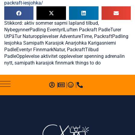
packraft-iesjohka/
Stikkord:
aktiv sommer sapmi lapland tilbud
,
NybegynnerPadling EventyrILuften Packraft PadleTurer
UtPåTur Naturopplevelser AdventureTime
,
PackraftPadling
Iesjohka Samipath Karasjok Anarjohka Karigasniemi
PadleEventyr FinnmarkNatur
,
PackraftTilbud
PadleOpplevelse aktivitet opplevelser spenning adrenalin
nytt
,
samipath karasjok finnmark things to do