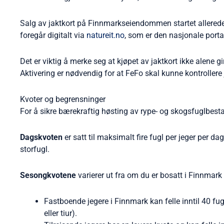
Salg av jaktkort på Finnmarkseiendommen startet allerede 6
foregår digitalt via
natureit.no
, som er den nasjonale portal
Det er viktig å merke seg at kjøpet av jaktkort ikke alene gir 
Aktivering er nødvendig for at FeFo skal kunne kontrollere 
Kvoter og begrensninger
For å sikre bærekraftig høsting av rype- og skogsfuglbesta
Dagskvoten
er satt til maksimalt fire fugl per jeger per d
storfugl.
Sesongkvotene
varierer ut fra om du er bosatt i Finnmark e
Fastboende jegere i Finnmark kan felle inntil 40 fu
eller tiur).