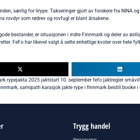
den, særlig for lirype. Takseringer gjort av forskere fra NINA og
ra rovdyr som rødrev og rovfugl er blant årsakene.
 gode bestander, er situasjonen i indre Finnmark og deler av østl
etter. FeFo har likevel valgt å sette enhetlige kvoter over hele f
ark rypejakta 2025 jaktstart 10. september fefo jaktregler småvi
finnmark
,
samipath karasjok jakte rype i finnmark bestill booke i
er
Trygg handel
Personvern