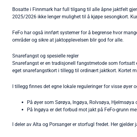
Bosatte i Finnmark har full tilgang til alle åpne jaktfelt
2025/2026 ikke lenger mulighet til å kjøpe sesongkort. Kun d
FeFo har også innført systemer for å begrense hvor mange j
områder og sikre at jaktopplevelsen blir god for alle.
Snarefangst og spesielle regler
Snarefangst er en tradisjonell fangstmetode som fortsatt e
eget snarefangstkort i tillegg til ordinært jaktkort. Kortet
I tillegg finnes det egne lokale reguleringer for visse øyer
På øyer som Sørøya, Ingøya, Rolvsøya, Hjelmsøya og 
På Ingøya er det forbud mot jakt på FeFo-grunn mel
I deler av Alta og Porsanger er storfugl fredet. Her gjelder 