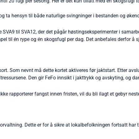
ntil 20 fugl per sesong. Her er det kun tillatt med én skogsfugl to
og ta hensyn til både naturlige svingninger i bestanden og økend
ene SVA9 til SVA12, der det pågår høstingseksperimenter i samarb
el til én rype og én skogsfugl per dag. Det anbefales derfor å sj
rt. Som nevnt må dette kortet aktiveres før jaktstart. Etter avslut
ressursene. Den gir FeFo innsikt i jakttrykk og avskyting, og dan
 rapporterer fangst innen fristen, vil du bli ilagt et gebyr nest
orvaltning. Dette er for å sikre at lokalbefolkningen fortsatt har