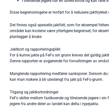
Tilreisende jegere har en lavere kvote og kan felle in
Disse begrensningene er innført for å redusere jakttrykket 
Det finnes også spesielle jaktfelt, som for eksempel felt
områder kan kvotene være ytterligere begrenset, for eksemp
planlegger å bruke.
Jaktkort og rapporteringsplikt
For å kunne jakte på FeFo sin grunn kreves det gyldig jaktko
Denne rapporten er avgjørende for forvaltningen av småvilt
Manglende rapportering medfører sanksjoner. Dersom du ikke
kan man risikere å bli utestengt fra jakt på FeFo-grunn.
Tilgang og jaktkortordninger
FeFo skiller mellom fastboende og tilreisende jegere i sin f
jegere fra andre deler av landet kan delta i rypejakta.