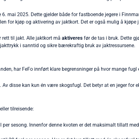
. mai 2025. Dette gjelder både for fastboende jegere i Finnmark 
en for kjøp og aktivering av jaktkort. Det er også mulig å kjøpe 
rett til jakt. Alle jaktkort må
aktiveres
før de tas i bruk. Dette gj
jakttrykk i sanntid og sikre bærekraftig bruk av jaktressursene.
nden, har FeFo innført klare begrensninger på hvor mange fugl e
ag. Av disse kan kun én være skogsfugl. Det betyr at en jeger for e
ller tilreisende:
gl per sesong. Innenfor denne kvoten er det maksimalt tillatt med