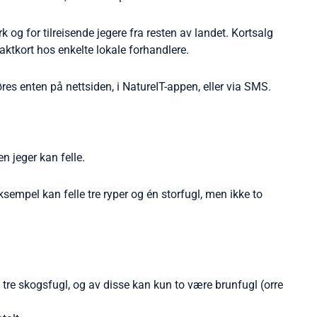
og for tilreisende jegere fra resten av landet. Kortsalg
jaktkort hos enkelte lokale forhandlere.
øres enten på nettsiden, i NatureIT-appen, eller via SMS.
n jeger kan felle.
ksempel kan felle tre ryper og én storfugl, men ikke to
 tre skogsfugl, og av disse kan kun to være brunfugl (orre