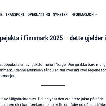
IE
TRANSPORT
OVERNATTING
NYHETER
INFORMASJON
pejakta i Finnmark 2025 – dette gjelder i
t populære småviltjaktformene i Norge. Den gir ikke bare mulighet
nnmark. I denne artikkelen får du en full oversikt over reglene
nformasjon.
 av Miljødirektoratet. Det betyr at den ordinære jakta på både lir
ger og særregler kan forekomme i enkelte områder og på spesifik