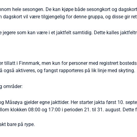
 gjennom hele sesongen. De kan kjøpe både sesongkort og dagskort
agskort vil være tilgjengelig for denne gruppa, og disse gir rett 
egere som kan være i et jaktfelt samtidig. Dette kalles jaktfeltr
r tillatt i Finnmark, men kun for personer med registrert bosted
 må også aktiveres, og fangst rapporteres på lik linje med skyting.
 og områder:
Måsøya gjelder egne jakttider. Her starter jakta først 10. septe
lom klokken 08:00 og 17:00 i perioden 21. til 31. august. Dette
jakt bare på rype.