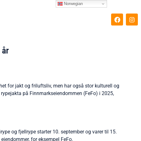
Norwegian
F
I
a
n
c
s
e
t
b
a
o
g
 år
o
r
k
a
m
 for jakt og friluftsliv, men har også stor kulturell og
 for rypejakta på Finnmarkseiendommen (FeFo) i 2025,
ype og fjellrype starter 10. september og varer til 15.
ke eiendommer, for eksempel FeFo.