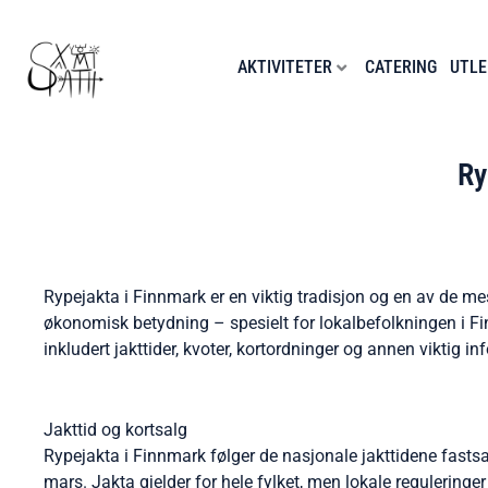
Hopp
rett
til
AKTIVITETER
CATERING
UTLE
innholdet
Ry
Rypejakta i Finnmark er en viktig tradisjon og en av de mes
økonomisk betydning – spesielt for lokalbefolkningen i Fi
inkludert jakttider, kvoter, kortordninger og annen viktig i
Jakttid og kortsalg
Rypejakta i Finnmark følger de nasjonale jakttidene fastsatt
mars. Jakta gjelder for hele fylket, men lokale regulerin