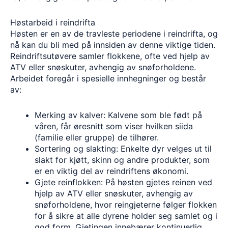
Høstarbeid i reindrifta
Høsten er en av de travleste periodene i reindrifta, og
nå kan du bli med på innsiden av denne viktige tiden.
Reindriftsutøvere samler flokkene, ofte ved hjelp av
ATV eller snøskuter, avhengig av snøforholdene.
Arbeidet foregår i spesielle innhegninger og består
av:
Merking av kalver: Kalvene som ble født på
våren, får øresnitt som viser hvilken siida
(familie eller gruppe) de tilhører.
Sortering og slakting: Enkelte dyr velges ut til
slakt for kjøtt, skinn og andre produkter, som
er en viktig del av reindriftens økonomi.
Gjete reinflokken: På høsten gjetes reinen ved
hjelp av ATV eller snøskuter, avhengig av
snøforholdene, hvor reingjeterne følger flokken
for å sikre at alle dyrene holder seg samlet og i
god form. Gjetingen innebærer kontinuerlig