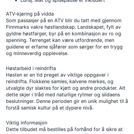
Lunsj: Mat og spisepause er inkludert
ATV-kjøring på vidda
Som passasjer på en ATV blir du tatt med gjennom
Finnmarks vakre høstlandskap. Landskapet, fylt av
gyldne høstfarger, byr på en kombinasjon av ro og
spenning. Terrenget kan være utfordrende, men
guidene er erfarne sjåfører som sørger for en trygg
og minneverdig opplevelse.
Høstarbeid i reindrifta
Høsten er en tid preget av viktige oppgaver i
reindrifta. Flokkene samles, kalvene merkes, og
utvalgte dyr slaktes for kjøtt og andre produkter. Alt
dette skjer i tråd med naturlige rytmer og siidaens
beslutninger. Denne perioden gir en unik mulighet til å
forstå samisk kultur på et dypere nivå.
Viktig informasjon
Dette tilbudet må bestilles på forhånd for å sikre at