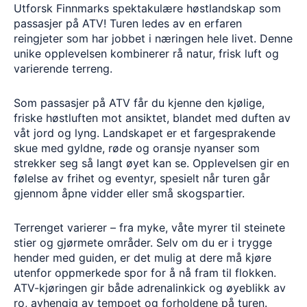
Utforsk Finnmarks spektakulære høstlandskap som
passasjer på ATV! Turen ledes av en erfaren
reingjeter som har jobbet i næringen hele livet. Denne
unike opplevelsen kombinerer rå natur, frisk luft og
varierende terreng.
Som passasjer på ATV får du kjenne den kjølige,
friske høstluften mot ansiktet, blandet med duften av
våt jord og lyng. Landskapet er et fargesprakende
skue med gyldne, røde og oransje nyanser som
strekker seg så langt øyet kan se. Opplevelsen gir en
følelse av frihet og eventyr, spesielt når turen går
gjennom åpne vidder eller små skogspartier.
Terrenget varierer – fra myke, våte myrer til steinete
stier og gjørmete områder. Selv om du er i trygge
hender med guiden, er det mulig at dere må kjøre
utenfor oppmerkede spor for å nå fram til flokken.
ATV-kjøringen gir både adrenalinkick og øyeblikk av
ro, avhengig av tempoet og forholdene på turen.