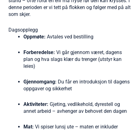
stund – ofte fordi en elv må fryse før den kan krysses. I
denne perioden er vi tett på flokken og følger med på alt
som skjer.
Dagsopplegg
Oppmøte:
Avtales ved bestilling
Forberedelse:
Vi går gjennom været, dagens
plan og hva slags klær du trenger (utstyr kan
leies)
Gjennomgang:
Du får en introduksjon til dagens
oppgaver og sikkerhet
Aktiviteter:
Gjeting, vedlikehold, dyrestell og
annet arbeid – avhenger av behovet den dagen
Mat:
Vi spiser lunsj ute – maten er inkluder