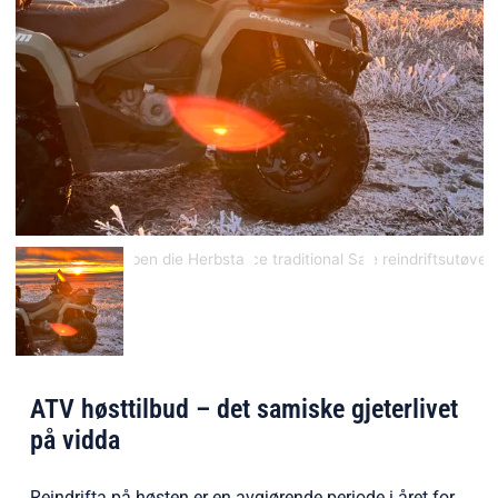
ATV høsttilbud – det samiske gjeterlivet
på vidda
Reindrifta på høsten er en avgjørende periode i året for