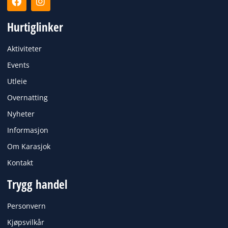
a
n
c
s
Hurtiglinker
e
t
b
a
o
g
Aktiviteter
o
r
k
a
Events
m
Utleie
Overnatting
Nyheter
Informasjon
Om Karasjok
Kontakt
Trygg handel
Personvern
Kjøpsvilkår