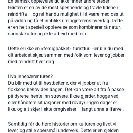
En samisk opplevelse du ikke finner andre steder
Høsten er en av de mest spennende og travle tidene i
reindrifta – og nå har du mulighet til å være med oss ut
på vidda og få et innblikk i reingjeterens hverdag. Dette
er en helt spesiell opplevelse som kombinerer rå natur,
samisk kultur og ekte arbeid med rein.
Dette er ikke en «ferdigpakket» turisttur. Her blir du med
dit arbeidet skjer, sammen med folk som lever og jobber
med reindrift hver dag.
Hva innebærer turen?
Du blir med ut til høstbeitene, der vi jobber ut fra
flokkens behov den dagen. Det kan være alt fra å passe
på dyrene, hente inn strøvere, fikse gjerder, hogge ved
eller håndtere situasjoner med rovdyr. Ingen dager er
like, og alt skjer i ekte omgivelser – langt unna allfarvei.
Samtidig får du høre historier om kulturen og livet vi
lever, og stille spørsmål underveis. Dette er en sjelden