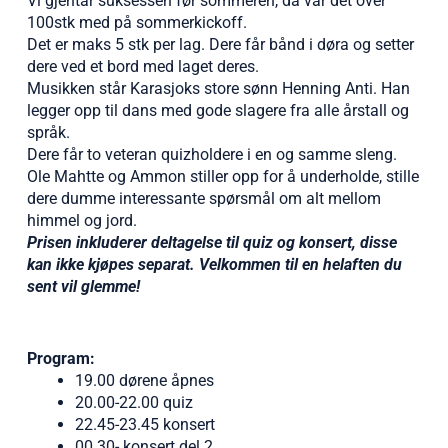
Vi gjentar suksessen før sommeren, da var det over
100stk med på sommerkickoff.
Det er maks 5 stk per lag. Dere får bånd i døra og setter
dere ved et bord med laget deres.
Musikken står Karasjoks store sønn Henning Anti. Han
legger opp til dans med gode slagere fra alle årstall og
språk.
Dere får to veteran quizholdere i en og samme sleng.
Ole Mahtte og Ammon stiller opp for å underholde, stille
dere dumme interessante spørsmål om alt mellom
himmel og jord.
Prisen inkluderer deltagelse til quiz og konsert, disse
kan ikke kjøpes separat.
Velkommen til en helaften du
sent vil glemme!
Program:
19.00 dørene åpnes
20.00-22.00 quiz
22.45-23.45 konsert
00.30- konsert del 2