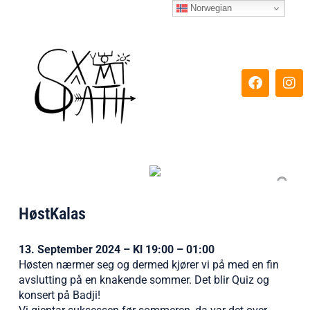
Hopp
Norwegian
rett
til
innholdet
F
I
a
n
c
s
e
t
b
a
o
g
o
r
k
a
m
HøstKalas
13. September 2024 – Kl 19:00 – 01:00
Høsten nærmer seg og dermed kjører vi på med en fin
avslutting på en knakende sommer. Det blir Quiz og
konsert på Badji!