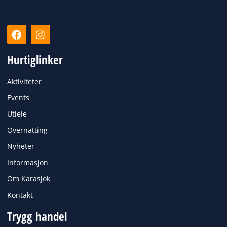
F
I
a
n
c
s
Hurtiglinker
e
t
b
a
o
g
Aktiviteter
o
r
k
a
Events
m
Utleie
Overnatting
Nyheter
Informasjon
Om Karasjok
Kontakt
Trygg handel