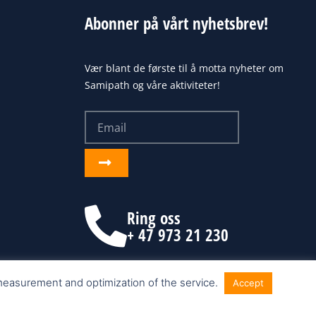
Abonner på vårt nyhetsbrev!
Vær blant de første til å motta nyheter om
Samipath og våre aktiviteter!
Email
Send
inn
Ring oss
+ 47 973 21 230
 measurement and optimization of the service.
Accept
Nettside fra Make Customers AS