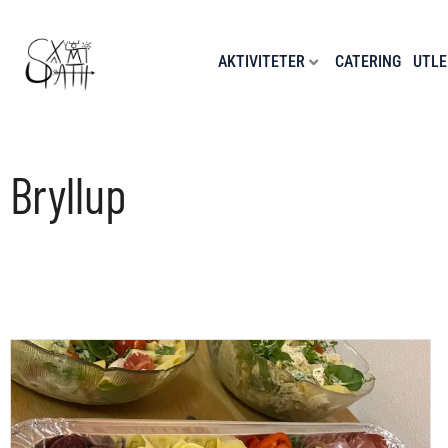
Hopp
rett
til
AKTIVITETER
CATERING
UTLE
innholdet
Bryllup