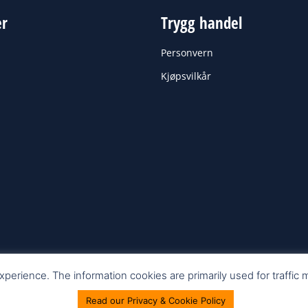
er
Trygg handel
Personvern
Kjøpsvilkår
perience. The information cookies are primarily used for traffic
Read our Privacy & Cookie Policy