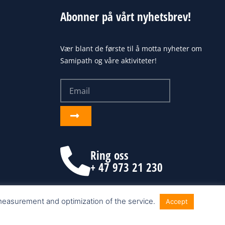
Abonner på vårt nyhetsbrev!
Vær blant de første til å motta nyheter om
Samipath og våre aktiviteter!
Email
Send
inn
Ring oss
+ 47 973 21 230
 measurement and optimization of the service.
Accept
Nettside fra Make Customers AS