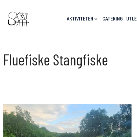
Hopp
rett
til
AKTIVITETER
CATERING
UTLE
innholdet
Fluefiske Stangfiske