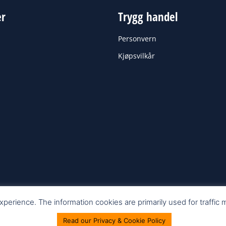
er
Trygg handel
Personvern
Kjøpsvilkår
perience. The information cookies are primarily used for traffic
Read our Privacy & Cookie Policy