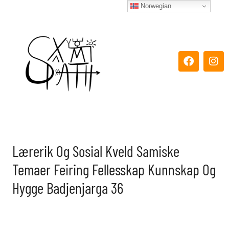
Hopp
Norwegian
rett
til
innholdet
F
I
a
n
c
s
e
t
b
a
o
g
o
r
k
a
m
Lærerik Og Sosial Kveld Samiske
Temaer Feiring Fellesskap Kunnskap Og
Hygge Badjenjarga 36