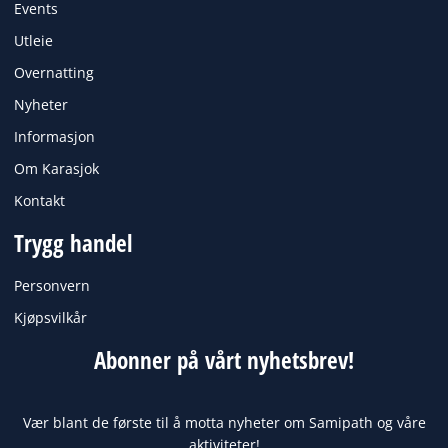
k
a
Events
m
Utleie
Overnatting
Nyheter
Informasjon
Om Karasjok
Kontakt
Trygg handel
Personvern
Kjøpsvilkår
Abonner på vårt nyhetsbrev!
Vær blant de første til å motta nyheter om Samipath og våre
aktiviteter!