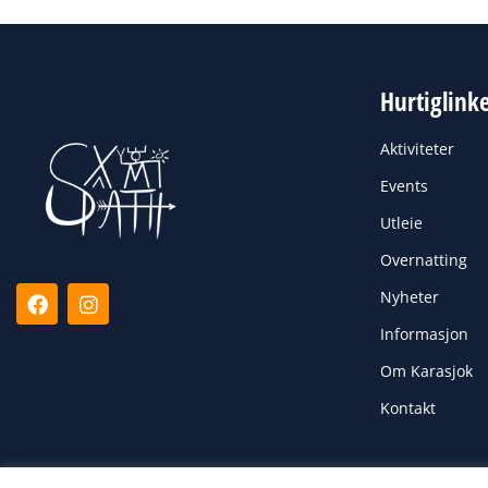
Hurtiglink
Aktiviteter
Events
Utleie
Overnatting
F
I
Nyheter
a
n
c
s
Informasjon
e
t
Om Karasjok
b
a
o
g
Kontakt
o
r
k
a
m