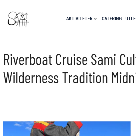
Hopp
rett
til
AKTIVITETER
CATERING
UTLE
innholdet
Riverboat Cruise Sami Cul
Wilderness Tradition Midn