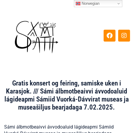
Hopp
Norwegian
rett
til
innholdet
F
I
a
n
c
s
e
t
b
a
o
g
o
r
k
a
m
Gratis konsert og feiring, samiske uken i
Karasjok. /// Sámi álbmotbeaivvi ávvodoaluid
lágideapmi Sámiid Vuorká-Dávvirat museas ja
museašiljus bearjadaga 7.02.2025.
Sámi álbmotbeaivvi ávvodoaluid lágideapmi Sámiid