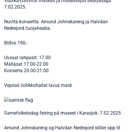
Vuorká-Dávvirat museas ja museašiljus bearjadaga
7.02.2025.
Nuvttá konsertta. Amund Johnskareng ja Halvdan
Nedrejord čuojaheaba.
Biđos 190,-
Uvssat rahpasit: 17.00
Mállásat 17.00-22.00
Konserta 20.00-21.00
Vejolaš čohkkohallat lavus maid.
Samefolketsdag feiring på museet i Karasjok. 7.02.2025
Amund Johnskareng og Halvdan Nedrejord stiller opp til