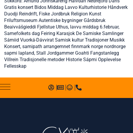
Stikkord:
Amund Johnskareng Halvdan Nedrejord Dans
Gratis konsert Bidos Middag Lavvo Kulturhistorie Håndverk
Duodji Reindrift
,
Fiske Jordbruk Religion Kunst
Friluftsmuseum Autentiske bygninger Gårdsbruk
Beaivvášgieddi Fjellstue Uthus
,
lavvu middag 6.februar
,
Samefolkets dag Feiring Karasjok De Samiske Samlinger
Sámiid Vuorká-Dávvirat Samisk kultur Tradisjoner Musikk
Konsert
,
samipath arrangemnet finnmark norge nordnorge
sapmi lapland
,
Stall Jordgammer Goahti Fangstanlegg
Villrein Tradisjonelle metoder Historie Sápmi Opplevelse
Fellesskap