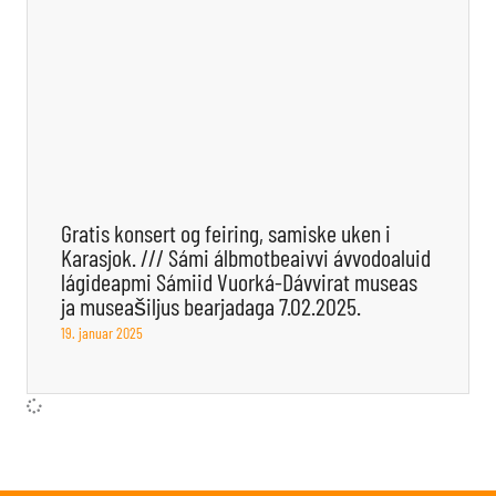
Gratis konsert og feiring, samiske uken i
Karasjok. /// Sámi álbmotbeaivvi ávvodoaluid
lágideapmi Sámiid Vuorká-Dávvirat museas
ja museašiljus bearjadaga 7.02.2025.
19. januar 2025