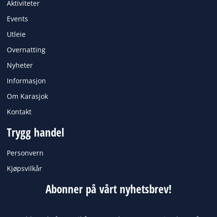
Aktiviteter
o
r
k
a
Events
m
Utleie
Overnatting
Nyheter
Informasjon
Om Karasjok
Kontakt
Trygg handel
Personvern
Kjøpsvilkår
Abonner på vårt nyhetsbrev!