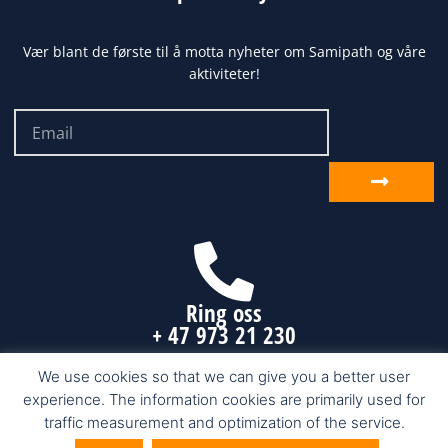
Vær blant de første til å motta nyheter om Samipath og våre
aktiviteter!
Email
Send
inn
Ring oss
+ 47 973 21 230
We use cookies so that we can give you a better user
experience. The information cookies are primarily used for
Samipath.com © 2026 Karasjok, Finnmark
traffic measurement and optimization of the service.