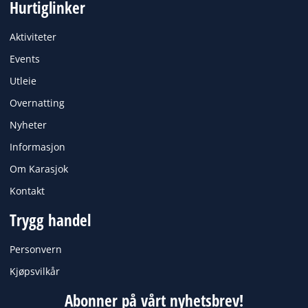
Hurtiglinker
e
t
b
a
o
g
Aktiviteter
o
r
k
a
Events
m
Utleie
Overnatting
Nyheter
Informasjon
Om Karasjok
Kontakt
Trygg handel
Personvern
Kjøpsvilkår
Abonner på vårt nyhetsbrev!