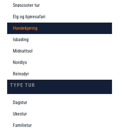
Snøscooter tur
Elg og bjøresafari
Hundekjøring
Isbading
Midnattsol
Nordlys
Reinsdyr
TYPE TUR
Dagstur
Ukestur
Familietur