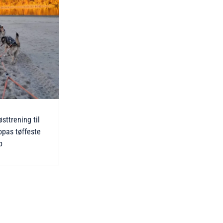
sttrening til
opas tøffeste
p