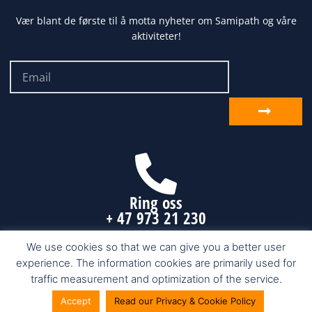
Vær blant de første til å motta nyheter om Samipath og våre
aktiviteter!
Email
Send
inn
Ring oss
+ 47 973 21 230
We use cookies so that we can give you a better user
experience. The information cookies are primarily used for
Samipath.com © 2026 Karasjok, Finnmark
traffic measurement and optimization of the service.
Accept
Read our Privacy & Cookie Policy
Nettside fra Make Customers AS