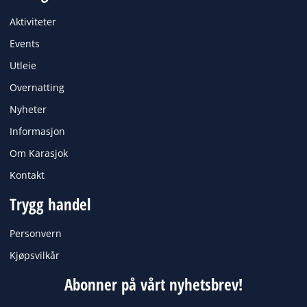
b
a
o
g
Aktiviteter
o
r
k
a
Events
m
Utleie
Overnatting
Nyheter
Informasjon
Om Karasjok
Kontakt
Trygg handel
Personvern
Kjøpsvilkår
Abonner på vårt nyhetsbrev!