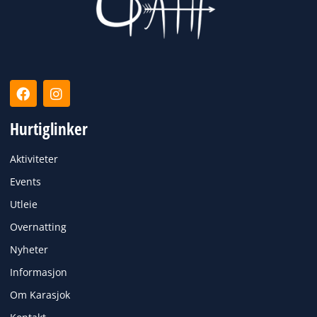
F
I
a
n
c
s
Hurtiglinker
e
t
b
a
o
g
Aktiviteter
o
r
k
a
Events
m
Utleie
Overnatting
Nyheter
Informasjon
Om Karasjok