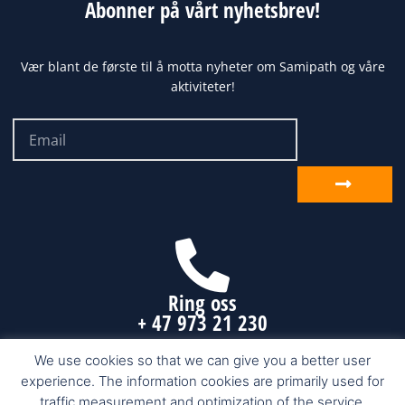
Abonner på vårt nyhetsbrev!
Vær blant de første til å motta nyheter om Samipath og våre
aktiviteter!
Email
Send
inn
Ring oss
+ 47 973 21 230
We use cookies so that we can give you a better user
experience. The information cookies are primarily used for
Samipath.com © 2026 Karasjok, Finnmark
traffic measurement and optimization of the service.