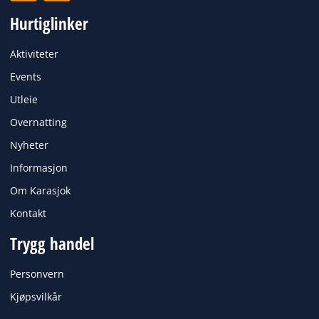
c
s
Hurtiglinker
e
t
b
a
o
g
Aktiviteter
o
r
k
a
Events
m
Utleie
Overnatting
Nyheter
Informasjon
Om Karasjok
Kontakt
Trygg handel
Personvern
Kjøpsvilkår