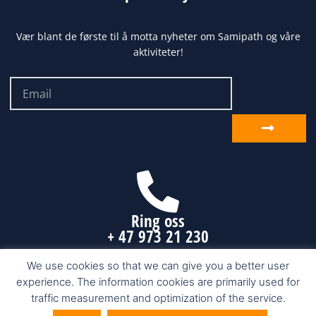
Vær blant de første til å motta nyheter om Samipath og våre
aktiviteter!
Email
Send
inn
Ring oss
+ 47 973 21 230
We use cookies so that we can give you a better user
experience. The information cookies are primarily used for
Samipath.com © 2026 Karasjok, Finnmark
traffic measurement and optimization of the service.