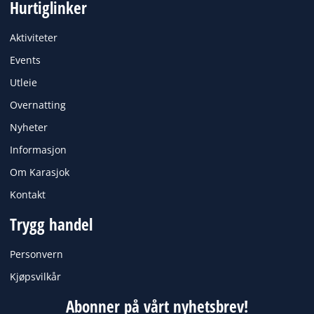
Hurtiglinker
e
t
b
a
o
g
Aktiviteter
o
r
k
a
Events
m
Utleie
Overnatting
Nyheter
Informasjon
Om Karasjok
Kontakt
Trygg handel
Personvern
Kjøpsvilkår
Abonner på vårt nyhetsbrev!