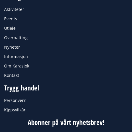
b
a
o
g
Aktiviteter
o
r
k
a
Events
m
Utleie
Overnatting
Nyheter
Informasjon
Om Karasjok
Kontakt
Trygg handel
Personvern
Kjøpsvilkår
Abonner på vårt nyhetsbrev!