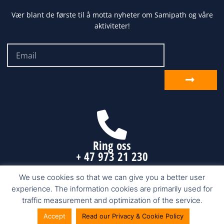
Vær blant de første til å motta nyheter om Samipath og våre
aktiviteter!
Email
Send
inn
Ring oss
+ 47 973 21 230
We use cookies so that we can give you a better user
experience. The information cookies are primarily used for
Samipath.com © 2026 Karasjok, Finnmark
traffic measurement and optimization of the service.
Accept
Read our Privacy & Cookie Policy
Nettside fra Make Customers AS