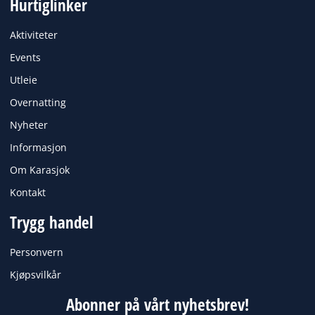
Hurtiglinker
e
t
b
a
o
g
Aktiviteter
o
r
k
a
Events
m
Utleie
Overnatting
Nyheter
Informasjon
Om Karasjok
Kontakt
Trygg handel
Personvern
Kjøpsvilkår
Abonner på vårt nyhetsbrev!