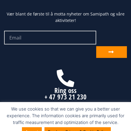
Vær blant de første til å motta nyheter om Samipath og våre
aktiviteter!
Email
Send
inn
Ring oss
+ 47 973 21 230
We use cookies so that we can give you a better user
experience. The information cookies are primarily used for
Samipath.com © 2026 Karasjok, Finnmark
traffic measurement and optimization of the service.