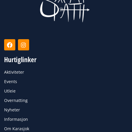
F
I
a
n
c
s
Hurtiglinker
e
t
b
a
o
g
Aktiviteter
o
r
k
a
Events
m
Utleie
Overnatting
Nyheter
Informasjon
Om Karasjok