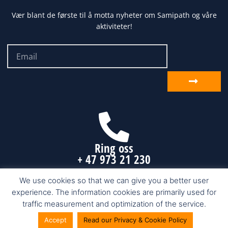
Vær blant de første til å motta nyheter om Samipath og våre
aktiviteter!
Email
Send
inn
Ring oss
+ 47 973 21 230
We use cookies so that we can give you a better user
experience. The information cookies are primarily used for
Samipath.com © 2026 Karasjok, Finnmark
traffic measurement and optimization of the service.
Accept
Read our Privacy & Cookie Policy
Nettside fra Make Customers AS