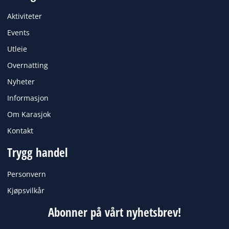
b
a
o
g
Aktiviteter
o
r
k
a
Events
m
Utleie
Overnatting
Nyheter
Informasjon
Om Karasjok
Kontakt
Trygg handel
Personvern
Kjøpsvilkår
Abonner på vårt nyhetsbrev!