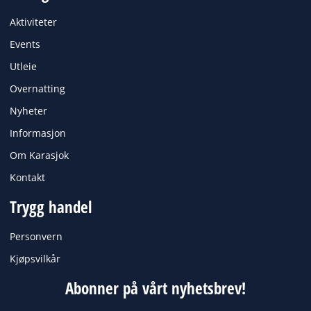
b
a
o
g
Aktiviteter
o
r
k
a
Events
m
Utleie
Overnatting
Nyheter
Informasjon
Om Karasjok
Kontakt
Trygg handel
Personvern
Kjøpsvilkår
Abonner på vårt nyhetsbrev!