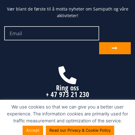
Vær blant de første til å motta nyheter om Samipath og våre
aktiviteter!
Email
Send
inn
Ring oss
+ 47 973 21 230
We use cookies so that we can give you a better user
experience. The information cookies are primarily used for
Samipath.com © 2026 Karasjok, Finnmark
traffic measurement and optimization of the service.
Accept
Read our Privacy & Cookie Policy
Nettside fra Make Customers AS