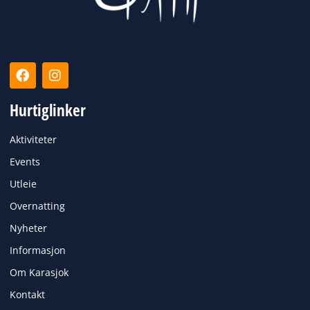
F
I
a
n
c
s
Hurtiglinker
e
t
b
a
o
g
Aktiviteter
o
r
k
a
Events
m
Utleie
Overnatting
Nyheter
Informasjon
Om Karasjok
Kontakt