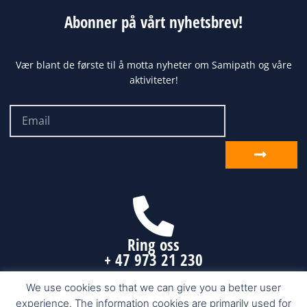
Abonner på vårt nyhetsbrev!
Vær blant de første til å motta nyheter om Samipath og våre
aktiviteter!
Email
Send
inn
Ring oss
+ 47 973 21 230
We use cookies so that we can give you a better user
experience. The information cookies are primarily used for
Samipath.com © 2026 Karasjok, Finnmark