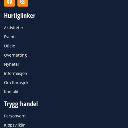
a
n
c
s
Hurtiglinker
e
t
b
a
o
g
Aktiviteter
o
r
k
a
Events
m
Utleie
Overnatting
Nyheter
Informasjon
Om Karasjok
Kontakt
Trygg handel
Personvern
Kjøpsvilkår