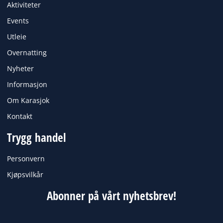
o
g
Aktiviteter
o
r
k
a
Events
m
Utleie
Overnatting
Nyheter
Informasjon
Om Karasjok
Kontakt
Trygg handel
Personvern
Kjøpsvilkår
Abonner på vårt nyhetsbrev!