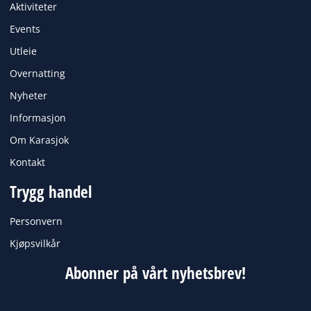
o
g
Aktiviteter
o
r
k
a
Events
m
Utleie
Overnatting
Nyheter
Informasjon
Om Karasjok
Kontakt
Trygg handel
Personvern
Kjøpsvilkår
Abonner på vårt nyhetsbrev!