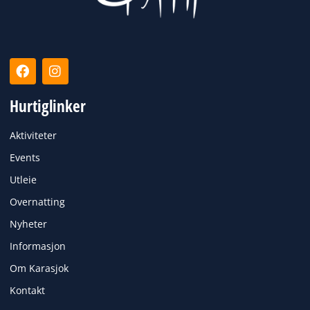
F
I
a
n
c
s
Hurtiglinker
e
t
b
a
o
g
Aktiviteter
o
r
k
a
Events
m
Utleie
Overnatting
Nyheter
Informasjon
Om Karasjok
Kontakt