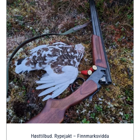
Høsttilbud. Rypejakt – Finnmarksvidda