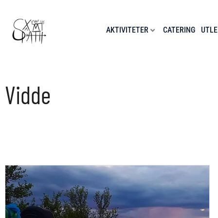
Hopp
rett
til
AKTIVITETER
CATERING
UTLE
innholdet
Vidde